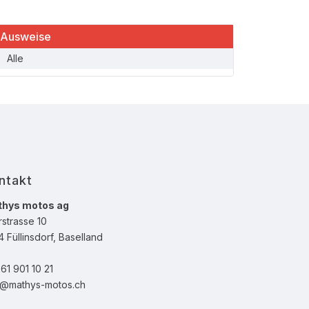
Ausweise
Alle
ntakt
hys motos ag
rstrasse 10
 Füllinsdorf, Baselland
61 901 10 21
o@mathys-motos.ch